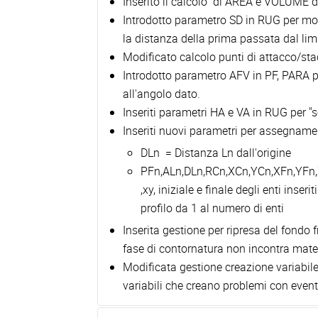
Inserito il calcolo di AREA e VOLUME di 
Introdotto parametro SD in RUG per modi
la distanza della prima passata dal lim
Modificato calcolo punti di attacco/st
Introdotto parametro AFV in PF, PARA per
all'angolo dato.
Inseriti parametri HA e VA in RUG per "sov
Inseriti nuovi parametri per assegnamen
DLn = Distanza Ln dall'origine
PFn,ALn,DLn,RCn,XCn,YCn,XFn,YFn,XIn
,xy, iniziale e finale degli enti inseri
profilo da 1 al numero di enti
Inserita gestione per ripresa del fondo 
fase di contornatura non incontra mater
Modificata gestione creazione variab
variabili che creano problemi con event