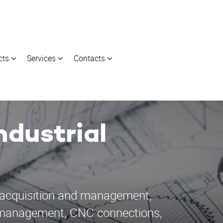
cts
Services
Contacts
ndustrial
 acquisition and management,
y management, CNC connections,