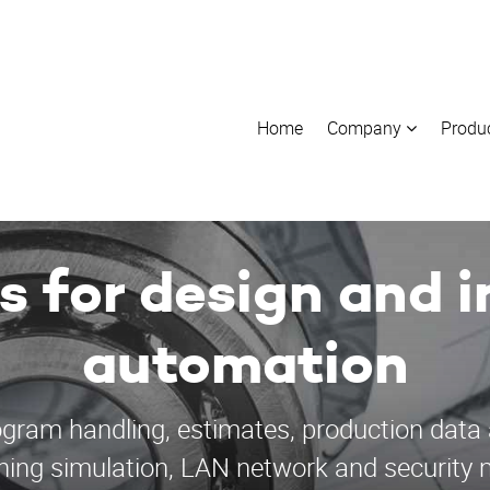
Home
Company
Produ
s for design and i
automation
am handling, estimates, production data
ining simulation, LAN network and securit