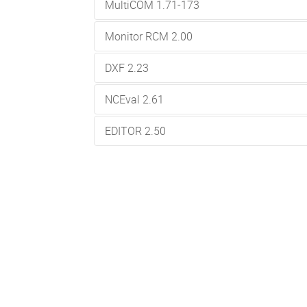
MultiCOM 1.71-173
Monitor RCM 2.00
Vedi dettagli.
DXF 2.23
Gestisce l'input da console per acquisiz
Configurazione server per acquisizione 
NCEval 2.61
Inseriti identificatori di partenza degli e
Supporto chiave USB.
EDITOR 2.50
Vedi dettagli.
Inserita la gestione per il confronto di du
Estesa dimensione del file editabile a 
Inserita gestione linee evidenziate in s
Corretto loop in rinumerazione.
Gestito " 0. " obbligatorio sui valori da
Aumentato formato interi e decimali fino
Gestito " # " nella definizione dei canali
Introdotta richiesta salvataggio canale