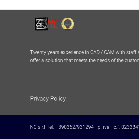
Il documento nuovo NON viene più apert
Modificata stampa: vengono scartati eve
Inserito flag "Controllo sintattico accura
Migliorata gestione della rinumerazion
Gestione del prefisso nullo anche in co
Creato AtpEdit32.log per report dettaglia
Inserita la funzione di " Ricerca stringa
Twenty years experience in CAD / CAM with staff 
una directory con opzione di scansione
offer a solution that meets the needs of the custo
Privacy Policy
NC s.r.l Tel. +390362/931294 - p. iva - c.f. 0233