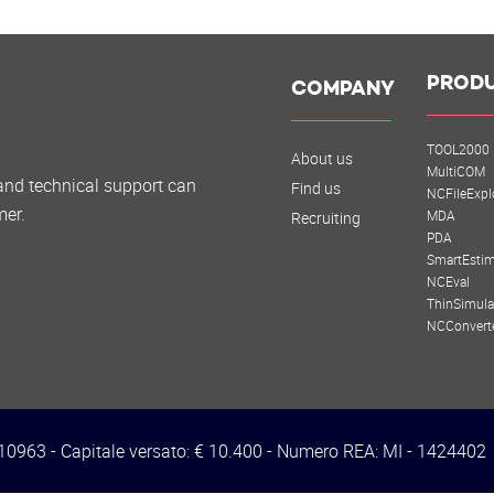
o all'avvio.
ntuali CR aggiuntivi a fine linea./li>
to".
PROD
e: modificata definizione automatica canali.
COMPANY
mbinazione di blocchi barrati.
to degli errori.
TOOL2000
About us
 nei Files" che permette di cercare stringhe su disco a partire da
MultiCOM
and technical support can
Find us
NCFileExpl
 della sottodirectory e controllo maiuscole/minuscole.
mer.
MDA
Recruiting
PDA
SmartEstim
NCEval
ThinSimula
NCConvert
3410963 - Capitale versato: € 10.400 - Numero REA: MI - 1424402