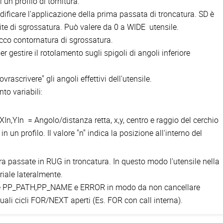
un profilo di tornitura.
ficare l'applicazione della prima passata di troncatura. SD è
ite di sgrossatura. Può valere da 0 a WIDE utensile.
acco contornatura di sgrossatura.
 gestire il rotolamento sugli spigoli di angoli inferiore
rascrivere" gli angoli effettivi dell'utensile.
to variabili:
,YIn = Angolo/distanza retta, x,y, centro e raggio del cerchio
ti in un profilo. Il valore "n" indica la posizione all'interno del
fra passate in RUG in troncatura. In questo modo l'utensile nella
iale lateralmente.
ile PP_PATH,PP_NAME e ERROR in modo da non cancellare
uali cicli FOR/NEXT aperti (Es. FOR con call interna).