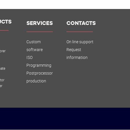
UCTS
SERVICES
CONTACTS
Custom
On line support
software
Request
orer
ISO
information
Programming
ate
Postprocessor
tor
production
er