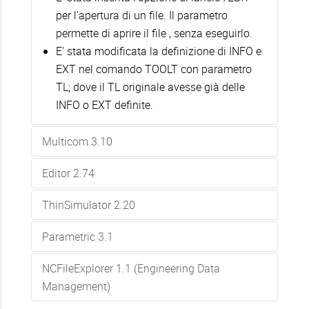
per l'apertura di un file. Il parametro
permette di aprire il file , senza eseguirlo.
E' stata modificata la definizione di INFO e
EXT nel comando TOOLT con parametro
TL; dove il TL originale avesse già delle
INFO o EXT definite.
Multicom 3.10
Editor 2.74
Vedi dettagli.
ThinSimulator 2.20
E' stata migliorata la colorazione del testo
sia in caricamento di un documento che al
Parametric 3.1
Vedi dettagli.
cambio di font video. Modifica introdotta
per supporto lingue unicode.
NCFileExplorer 1.1 (Engineering Data
Modificata gestione nome part program
Management)
impostato nel file .par. Ora e' prevista :