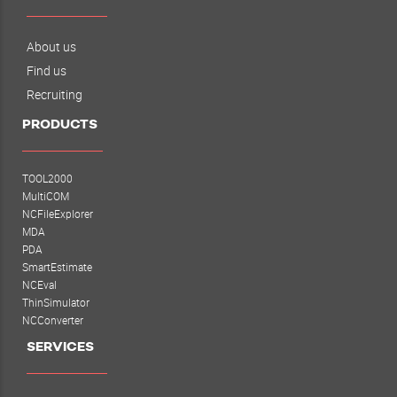
About us
Find us
Recruiting
PRODUCTS
TOOL2000
MultiCOM
NCFileExplorer
MDA
PDA
SmartEstimate
NCEval
ThinSimulator
NCConverter
SERVICES