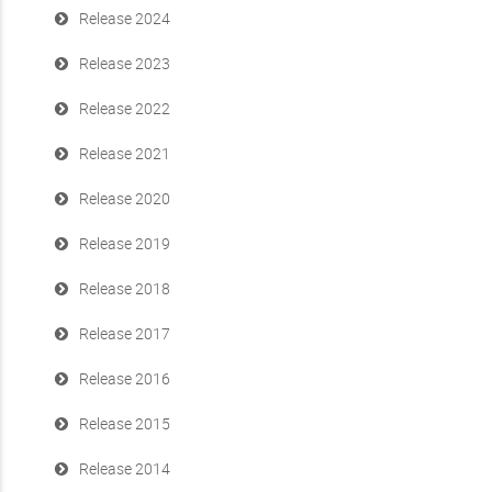
colonna dei valori. Ora la dimensione è
Release 2024
automaticamente impostata al valore più
lungo.
Release 2023
E' stata modificata la gestione delle
Release 2022
variabili stringa. Ora vengono presentate
senza doppi apici ("").
Release 2021
Release 2020
Release 2019
Release 2018
Release 2017
Release 2016
Release 2015
Release 2014