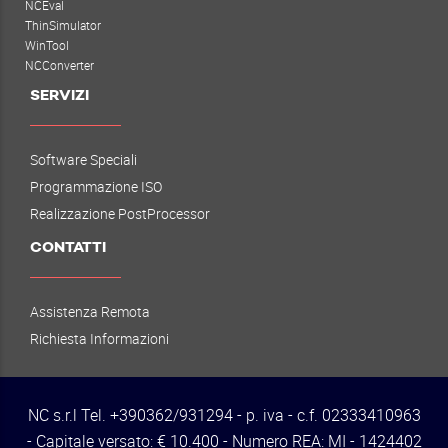
NCEval
ThinSimulator
WinTool
NCConverter
SERVIZI
Software Speciali
Programmazione ISO
Realizzazione PostProcessor
CONTATTI
Assistenza Remota
Richiesta Informazioni
NC s.r.l Tel. +390362/931294 - p. iva - c.f. 02333410963
- Capitale versato: € 10.400 - Numero REA: MI - 1424402