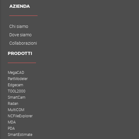
AZIENDA
Chi siamo
Dove siamo
Collaborazioni
PRODOTTI
MegaCAD
PartModeler
Edgecam
TOOL2000
SmartCam
Radan
MultiCOM
NCFileExplorer
MDA
PDA
SmartEstimate