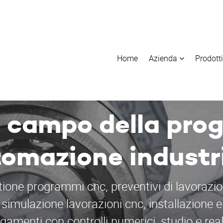
Home
Azienda
Prodott
l campo della pro
omazione industr
tione programmi cnc, preventivi di lavorazio
 simulazione lavorazioni cnc, installazione e
legamenti con controlli numerici, studio e rea