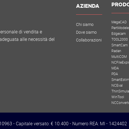
PRODO
AZIENDA
MegaCAD
Chi siamo
PartModele
rsonale di vendita e
Dove siamo
Edgecam
 adeguata alle necessità del
TOOL2000
Collaborazioni
SmartCam
Radan
MultiCOM
NCFileExpl
MDA
PDA
SmartEstim
NCEval
ThinSimula
WinTool
NCConvert
3410963 - Capitale versato: € 10.400 - Numero REA: MI - 1424402