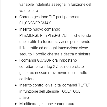
variabile indefinita assegna in funzione del
valore letto.
Corretta gestione TLT per i parametri
CH,CS,SS,FR,SMAX.
Inserito nuovo comando
PFn,MERGE,PFn,PFn,RGT/LFT,... che fonde
due profili. La fusione avviene percorrendo
il 1o profilo ed ad ogni intersezione viene
seguito il profilo che stà a destra o sinistra.
I comandi GO/GOR ora impostano
correttamente i flag X,Z se non e' stato
generato nessun movimento di controllo
collisione.
Inserito controllo validita' comandi TL/TLT
in funzione dell'utensile TOOL/TOOLT
attivo.
Modificata gestione contornatura di