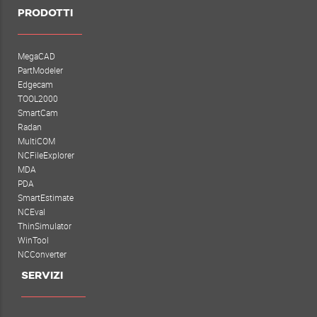
PRODOTTI
MegaCAD
PartModeler
Edgecam
TOOL2000
SmartCam
Radan
MultiCOM
NCFileExplorer
MDA
PDA
SmartEstimate
NCEval
ThinSimulator
WinTool
NCConverter
SERVIZI