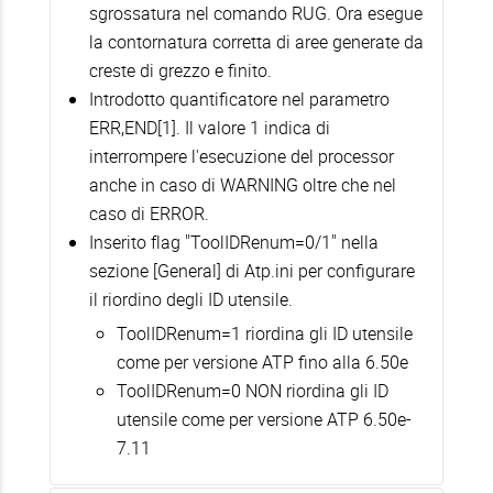
sgrossatura nel comando RUG. Ora esegue
la contornatura corretta di aree generate da
creste di grezzo e finito.
Introdotto quantificatore nel parametro
ERR,END[1]. Il valore 1 indica di
interrompere l'esecuzione del processor
anche in caso di WARNING oltre che nel
caso di ERROR.
Inserito flag "ToolIDRenum=0/1" nella
sezione [General] di Atp.ini per configurare
il riordino degli ID utensile.
ToolIDRenum=1 riordina gli ID utensile
come per versione ATP fino alla 6.50e
ToolIDRenum=0 NON riordina gli ID
utensile come per versione ATP 6.50e-
7.11